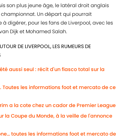
is son plus jeune âge, le latéral droit anglais
 championnat. Un départ qui pourrait
à digérer, pour les fans de Liverpool, avec les
 van Dijk et Mohamed Salah.
UTOUR DE LIVERPOOL, LES RUMEURS DE
S
té aussi seul : récit d'un fiasco total sur la
. Toutes les informations foot et mercato de ce
im a la cote chez un cador de Premier League
our la Coupe du Monde, à la veille de l'annonce
ne… toutes les informations foot et mercato de