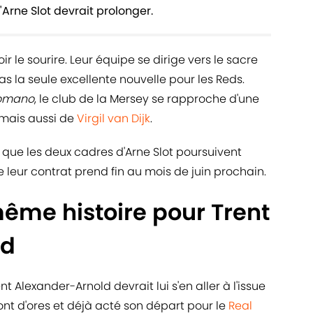
'Arne Slot devrait prolonger.
ir le sourire. Leur équipe se dirige vers le sacre
pas la seule excellente nouvelle pour les Reds.
Romano
, le club de la Mersey se rapproche d'une
 mais aussi de
Virgil van Dijk
.
 que les deux cadres d'Arne Slot poursuivent
e leur contrat prend fin au mois de juin prochain.
même histoire pour Trent
ld
t Alexander-Arnold devrait lui s'en aller à l'issue
nt d'ores et déjà acté son départ pour le
Real