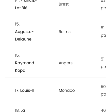
14. Francis-
53
Brest
Le-Blé
pts
15.
51
Auguste-
Reims
pts
Delaune
15.
51
Raymond
Angers
pts
Kopa
50
17. Louis-II
Monaco
pts
18. La
46