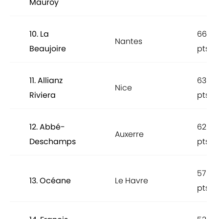
Mauroy
10. La
66
Nantes
Beaujoire
pts
11. Allianz
63
Nice
Riviera
pts
12. Abbé-
62
Auxerre
Deschamps
pts
57
13. Océane
Le Havre
pts