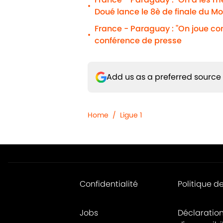
•
Doué lance le 8è de finale du Mo
France - Paraguay : "On joue c
•
conférence de presse
Add us as a preferred source
Home
/
Ligue 1
Confidentialité
Politique d
Jobs
Déclaratio