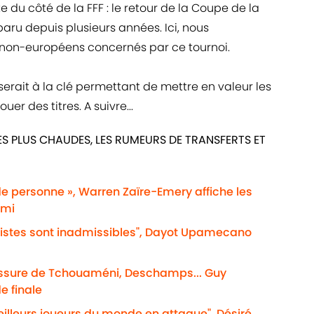
e du côté de la FFF : le retour de la Coupe de la
paru depuis plusieurs années. Ici, nous
 non-européens concernés par ce tournoi.
rait à la clé permettant de mettre en valeur les
er des titres. A suivre...
ES PLUS CHAUDES, LES RUMEURS DE TRANSFERTS ET
de personne », Warren Zaïre-Emery affiche les
emi
acistes sont inadmissibles", Dayot Upamecano
lessure de Tchouaméni, Deschamps... Guy
e finale
eilleurs joueurs du monde en attaque", Désiré