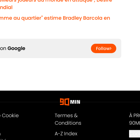
ndial
omme au quartier" estime Bradley Barcola en
 on
Google
Follow
e Cookie
Termes &
À P
Conditions
90M
n
A-Z Index
Cook