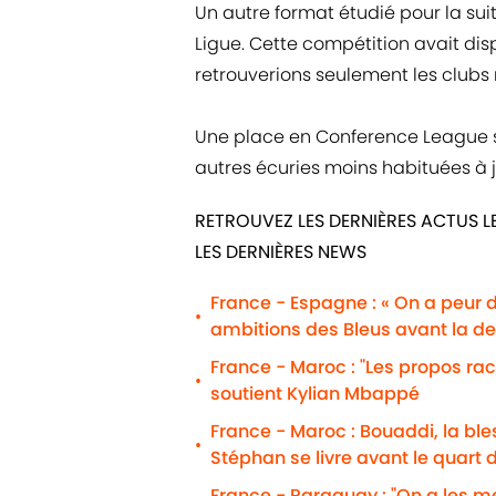
Un autre format étudié pour la suit
Ligue. Cette compétition avait dis
retrouverions seulement les clubs
Une place en Conference League se
autres écuries moins habituées à jou
RETROUVEZ LES DERNIÈRES ACTUS L
LES DERNIÈRES NEWS
France - Espagne : « On a peur 
•
ambitions des Bleus avant la d
France - Maroc : "Les propos r
•
soutient Kylian Mbappé
France - Maroc : Bouaddi, la b
•
Stéphan se livre avant le quart d
France - Paraguay : "On a les m