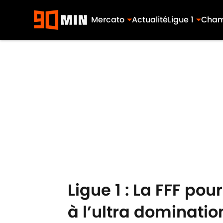
Mercato
Actualité
Ligue 1
Cham
Skip to main content
Ligue 1 : La FFF po
à l’ultra dominati