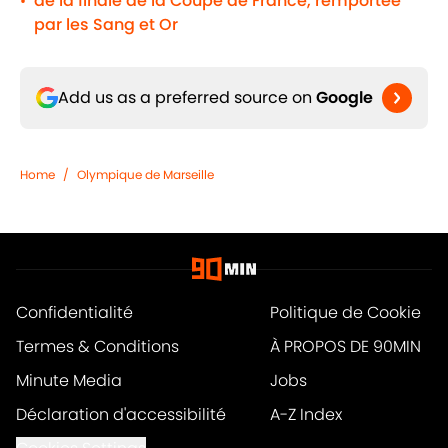
de la finale de la Coupe de France, remportée
•
par les Sang et Or
Add us as a preferred source on
Google
Home
/
Olympique de Marseille
Confidentialité
Politique de Cookie
Termes & Conditions
À PROPOS DE 90MIN
Minute Media
Jobs
Déclaration d'accessibilité
A-Z Index