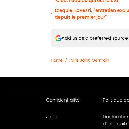
"C’est l’équipe qui est la star"
Ezequiel Lavezzi, l'entretien excl
•
depuis le premier jour"
Add us as a preferred source
Home
/
Paris Saint-Germain
Confidentialité
Politique d
Jobs
Déclaratio
d'accessibil