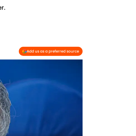
r.
Add us as a preferred source