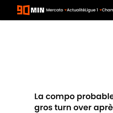
Mercato
Actualité
Ligue 1
Cham
Skip to main content
La compo probable 
gros turn over apr