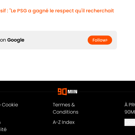
usif : "Le PSG a gagné le respect qu'il recherchait
 on
Google
Follow
e Cookie
Termes &
À P
Conditions
90M
n
A-Z Index
Cook
ité