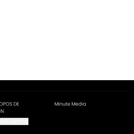
ROPOS DE
Minute Media
IN
ies Settings