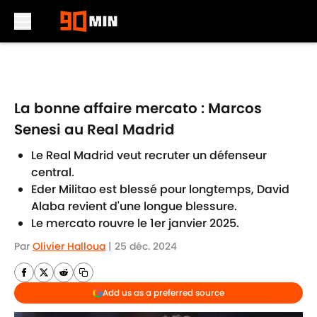
Skip to main content
La bonne affaire mercato : Marcos
Senesi au Real Madrid
Le Real Madrid veut recruter un défenseur
central.
Eder Militao est blessé pour longtemps, David
Alaba revient d'une longue blessure.
Le mercato rouvre le 1er janvier 2025.
Par
Olivier Halloua
|
25 déc. 2024
Add us as a preferred source