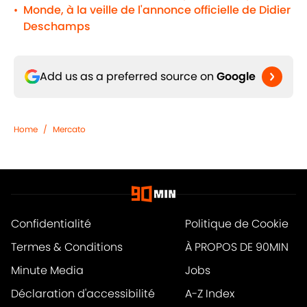
Monde, à la veille de l'annonce officielle de Didier
•
Deschamps
Add us as a preferred source on
Google
Home
/
Mercato
Confidentialité
Politique de Cookie
Termes & Conditions
À PROPOS DE 90MIN
Minute Media
Jobs
Déclaration d'accessibilité
A-Z Index