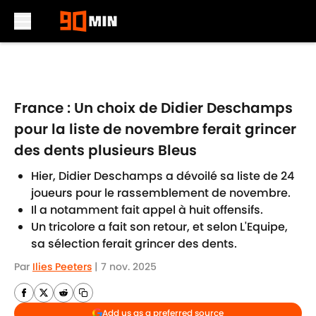
Skip to main content
France : Un choix de Didier Deschamps
pour la liste de novembre ferait grincer
des dents plusieurs Bleus
Hier, Didier Deschamps a dévoilé sa liste de 24
joueurs pour le rassemblement de novembre.
Il a notamment fait appel à huit offensifs.
Un tricolore a fait son retour, et selon L'Equipe,
sa sélection ferait grincer des dents.
Par
Ilies Peeters
|
7 nov. 2025
Add us as a preferred source