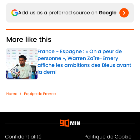
Add us as a preferred source on
Google
More like this
France - Espagne : « On a peur de
personne », Warren Zaïre-Emery
affiche les ambitions des Bleus avant
la demi
Published by on Invalid Date
1 related articles loaded
Home
/
Équipe de France
Confidentialité
Politique de Cookie