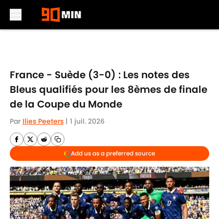
Skip to main content
France - Suède (3-0) : Les notes des
Bleus qualifiés pour les 8èmes de finale
de la Coupe du Monde
Par
Ilies Peeters
|
1 juil. 2026
Add us as a preferred source