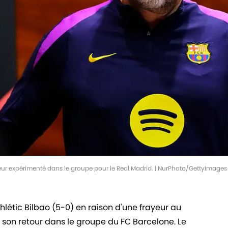
oueur expérimenté dans le groupe pour le Real Madrid. | NurPhoto/GettyImages
'Athlétic Bilbao (5-0) en raison d'une frayeur au
 son retour dans le groupe du FC Barcelone. Le