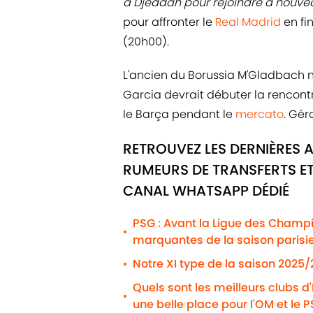
à Djeddah pour rejoindre à nouvea
pour affronter le
Real Madrid
en f
(20h00).
L'ancien du Borussia M'Gladbach n
Garcia devrait débuter la rencontr
le Barça pendant le
mercato
. Gér
RETROUVEZ LES DERNIÈRES 
RUMEURS DE TRANSFERTS ET
CANAL WHATSAPP DÉDIÉ
PSG : Avant la Ligue des Champio
•
marquantes de la saison parisi
Notre XI type de la saison 2025
•
Quels sont les meilleurs clubs d
•
une belle place pour l'OM et le 