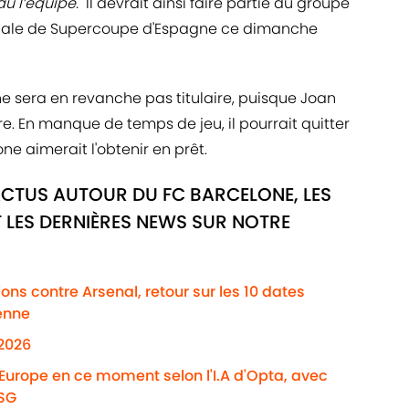
u l’équipe."
Il devrait ainsi faire partie du groupe
inale de Supercoupe d'Espagne ce dimanche
e sera en revanche pas titulaire, puisque Joan
e. En manque de temps de jeu, il pourrait quitter
one aimerait l'obtenir en prêt.
ACTUS AUTOUR DU FC BARCELONE, LES
 LES DERNIÈRES NEWS SUR NOTRE
ns contre Arsenal, retour sur les 10 dates
enne
/2026
'Europe en ce moment selon l'I.A d'Opta, avec
PSG