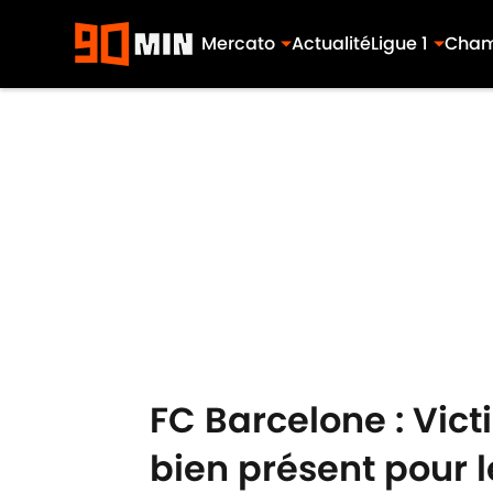
Mercato
Actualité
Ligue 1
Cham
Skip to main content
FC Barcelone : Vic
bien présent pour l