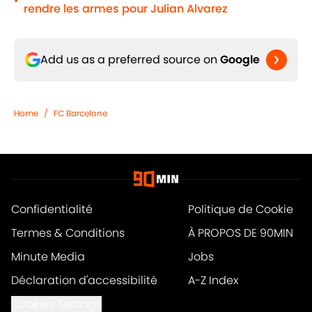
•
rendre les armes pour Julian Alvarez
Add us as a preferred source on
Google
Home
/
FC Barcelone
Confidentialité
Politique de Cookie
Termes & Conditions
À PROPOS DE 90MIN
Minute Media
Jobs
Déclaration d'accessibilité
A-Z Index
Cookies Settings