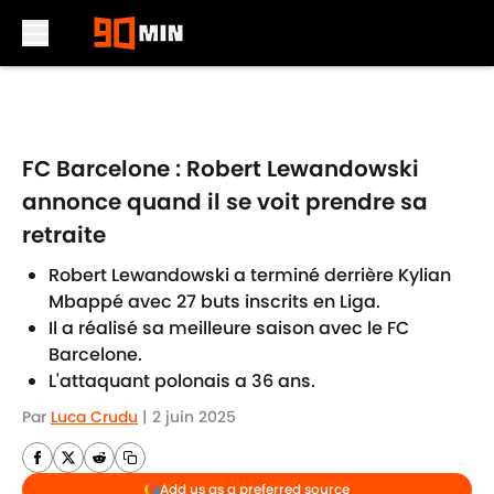
Skip to main content
FC Barcelone : Robert Lewandowski
annonce quand il se voit prendre sa
retraite
Robert Lewandowski a terminé derrière Kylian
Mbappé avec 27 buts inscrits en Liga.
Il a réalisé sa meilleure saison avec le FC
Barcelone.
L'attaquant polonais a 36 ans.
Par
Luca Crudu
|
2 juin 2025
Add us as a preferred source