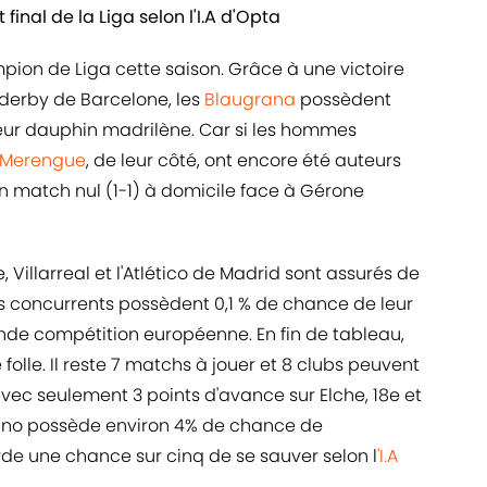
inal de la Liga selon l'I.A d'Opta
ion de Liga cette saison. Grâce à une victoire
 derby de Barcelone, les
Blaugrana
possèdent
eur dauphin madrilène. Car si les hommes
Merengue
, de leur côté, ont encore été auteurs
 match nul (1-1) à domicile face à Gérone
 Villarreal et l'Atlético de Madrid sont assurés de
trois concurrents possèdent 0,1 % de chance de leur
nde compétition européenne. En fin de tableau,
 folle. Il reste 7 matchs à jouer et 8 clubs peuvent
avec seulement 3 points d'avance sur Elche, 18e et
cano possède environ 4% de chance de
rde une chance sur cinq de se sauver selon l
'I.A