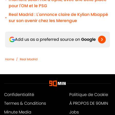
pour l'OM et le PSG
Real Madrid : L'annonce claire de Kylian Mbappé
•
sur son avenir chez les Merengue
Add us as a preferred source on
Google
Home
/
Real Madrid
Confidentialité
Politique de Cookie
Termes & Conditions
À PROPOS DE 90MIN
Minute Media
Jobs