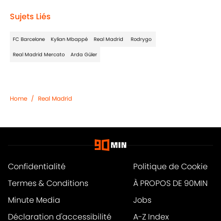
Sujets Liés
FC Barcelone
Kylian Mbappé
Real Madrid
Rodrygo
Real Madrid Mercato
Arda Güler
Home
/
Real Madrid
Confidentialité
Politique de Cookie
Termes & Conditions
À PROPOS DE 90MIN
Minute Media
Jobs
Déclaration d'accessibilité
A-Z Index