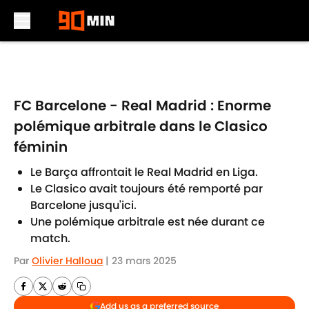
Skip to main content
FC Barcelone - Real Madrid : Enorme
polémique arbitrale dans le Clasico
féminin
Le Barça affrontait le Real Madrid en Liga.
Le Clasico avait toujours été remporté par
Barcelone jusqu'ici.
Une polémique arbitrale est née durant ce
match.
Par
Olivier Halloua
|
23 mars 2025
Add us as a preferred source