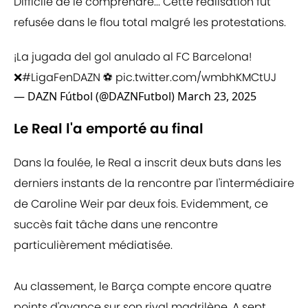
Difficile de le comprendre... Cette réalisation fut
refusée dans le flou total malgré les protestations.
¡La jugada del gol anulado al FC Barcelona!
❌
#LigaFenDAZN
⚽
pic.twitter.com/wmbhKMCtUJ
— DAZN Fútbol (@DAZNFutbol)
March 23, 2025
Le Real l'a emporté au final
Dans la foulée, le Real a inscrit deux buts dans les
derniers instants de la rencontre par l'intermédiaire
de Caroline Weir par deux fois. Evidemment, ce
succès fait tâche dans une rencontre
particulièrement médiatisée.
Au classement, le Barça compte encore quatre
points d'avance sur son rival madrilène. A sept