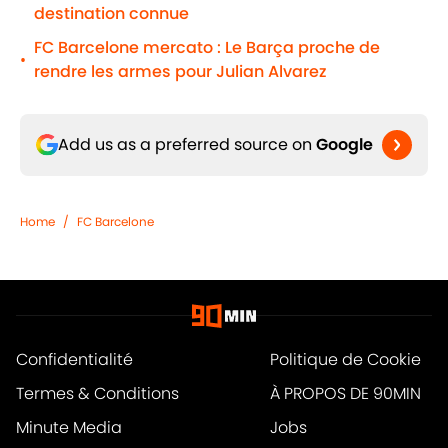
destination connue
FC Barcelone mercato : Le Barça proche de
•
rendre les armes pour Julian Alvarez
Add us as a preferred source on
Google
Home
/
FC Barcelone
Confidentialité
Politique de Cookie
Termes & Conditions
À PROPOS DE 90MIN
Minute Media
Jobs