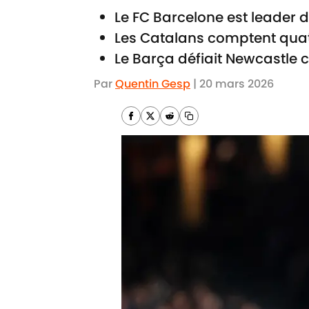
Le FC Barcelone est leader d
Les Catalans comptent quatr
Le Barça défiait Newcastle
Par
Quentin Gesp
|
20 mars 2026