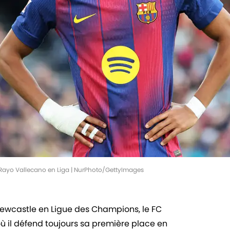
e Rayo Vallecano en Liga | NurPhoto/GettyImages
Newcastle en Ligue des Champions, le FC
où il défend toujours sa première place en