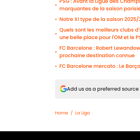
PSG : Avant la Ligue des Champio
•
marquantes de la saison parisi
Notre XI type de la saison 2025
•
Quels sont les meilleurs clubs d
•
une belle place pour l'OM et le 
FC Barcelone : Robert Lewandows
•
prochaine destination connue
FC Barcelone mercato : Le Barça
•
Add us as a preferred source
Home
/
La Liga