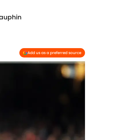
dauphin
Add us as a preferred source