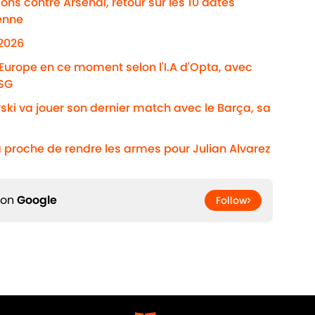
ns contre Arsenal, retour sur les 10 dates
enne
/2026
'Europe en ce moment selon l'I.A d'Opta, avec
PSG
ki va jouer son dernier match avec le Barça, sa
 proche de rendre les armes pour Julian Alvarez
 on
Google
Follow