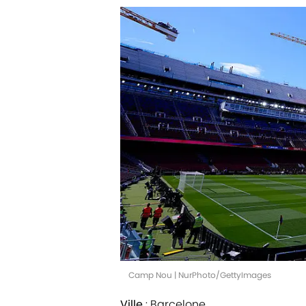
Camp Nou | NurPhoto/GettyImages
Ville
: Barcelone