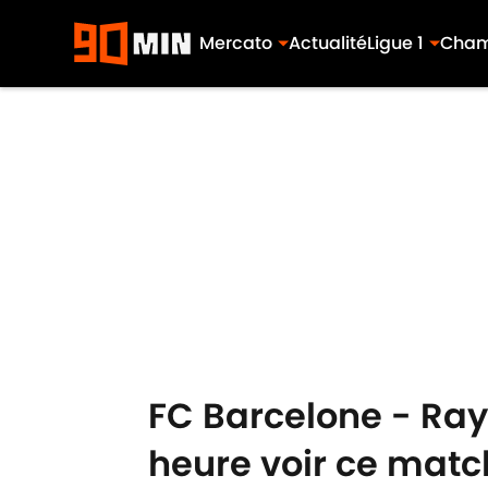
Mercato
Actualité
Ligue 1
Cham
Skip to main content
FC Barcelone - Rayo
heure voir ce matc