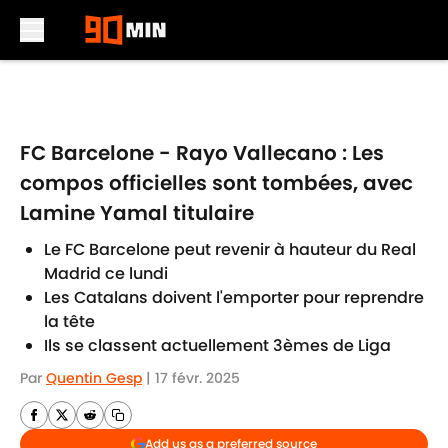
Skip to main content
FC Barcelone - Rayo Vallecano : Les
compos officielles sont tombées, avec
Lamine Yamal titulaire
Le FC Barcelone peut revenir à hauteur du Real
Madrid ce lundi
Les Catalans doivent l'emporter pour reprendre
la tête
Ils se classent actuellement 3èmes de Liga
Par
Quentin Gesp
|
17 févr. 2025
Add us as a preferred source