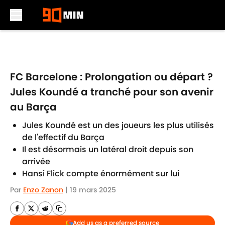
Skip to main content
FC Barcelone : Prolongation ou départ ?
Jules Koundé a tranché pour son avenir
au Barça
Jules Koundé est un des joueurs les plus utilisés
de l'effectif du Barça
Il est désormais un latéral droit depuis son
arrivée
Hansi Flick compte énormément sur lui
Par
Enzo Zanon
|
19 mars 2025
Add us as a preferred source