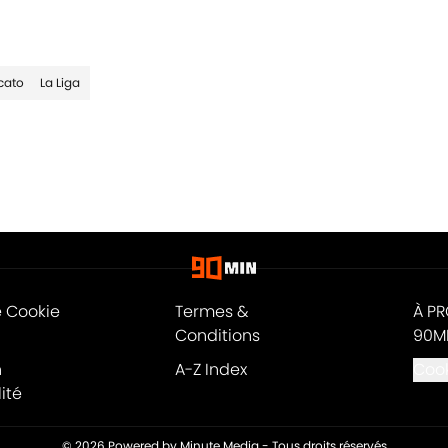
cato
La Liga
e Cookie
Termes &
À P
Conditions
90M
n
A-Z Index
Cook
ité
© 2026
Powered by Minute Media
-
Tous droits réservés