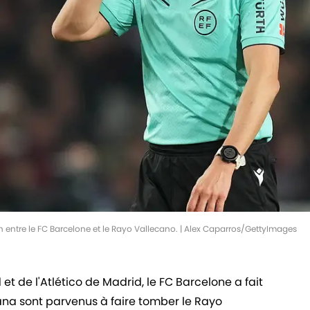
tch entre le FC Barcelone et le Rayo Vallecano. | Alex Caparros/GettyImages
t de l'Atlético de Madrid, le FC Barcelone a fait
grana sont parvenus à faire tomber le Rayo