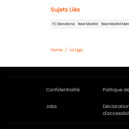
Sujets Liés
FC Barcelone
Real Madrid
Real Madrid Mer
Home
/
La Liga
Confidentialité
Politique d
Jobs
Déclaratio
d'accessibil