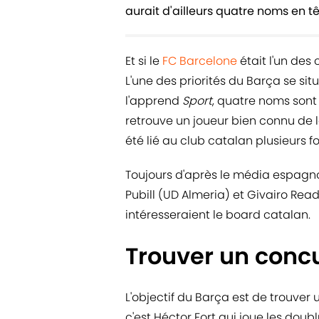
aurait d'ailleurs quatre noms en tê
Et si le
FC Barcelone
était l'un des
L'une des priorités du Barça se si
l'apprend
Sport
, quatre noms sont
retrouve un joueur bien connu de 
été lié au club catalan plusieurs f
Toujours d'après le média espagn
Pubill (UD Almeria) et Givairo Rea
intéresseraient le board catalan.
Trouver un conc
L'objectif du Barça est de trouver
c'est Héctor Fort qui joue les dou