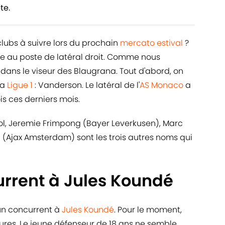
te.
 clubs à suivre lors du prochain
mercato estival
?
tue au poste de latéral droit. Comme nous
 dans le viseur des Blaugrana. Tout d'abord, on
la
Ligue 1
: Vanderson. Le latéral de l'
AS Monaco
a
ois ces derniers mois.
ol, Jeremie Frimpong (Bayer Leverkusen), Marc
d (Ajax Amsterdam) sont les trois autres noms qui
urrent à Jules Koundé
 un concurrent à
Jules Koundé
. Pour le moment,
blures. Le jeune défenseur de 18 ans ne semble