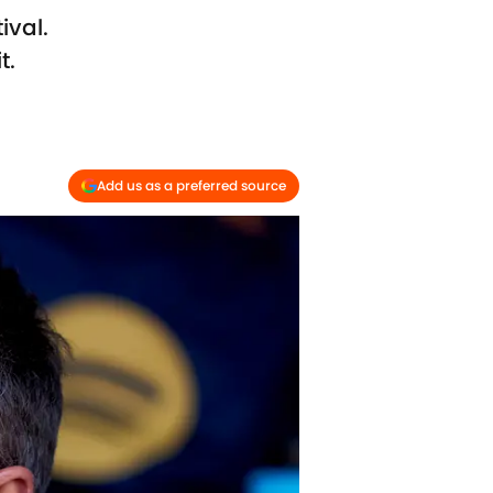
ival.
t.
Add us as a preferred source