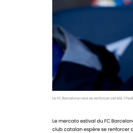
Le FC Barcelone veut se renforcer cet été. | P
Le mercato estival du FC Barcelone 
club catalan espère se renforcer a