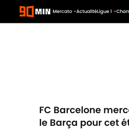
Mercato
Actualité
Ligue 1
Cham
Skip to main content
FC Barcelone mercat
le Barça pour cet é