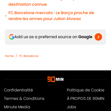
destination connue
FC Barcelone mercato : Le Barça proche de
•
rendre les armes pour Julian Alvarez
Add us as a preferred source on
Google
Home
/
FC Barcelone
Confidentialité
Politique de Cookie
Termes & Conditions
À PROPOS DE 90MIN
Minute Media
Jobs