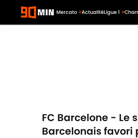
Mercato
Actualité
Ligue 1
Cham
Skip to main content
FC Barcelone - Le s
Barcelonais favori 