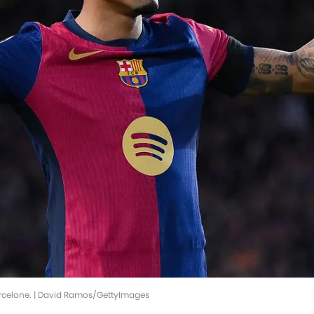
arcelone. | David Ramos/GettyImages