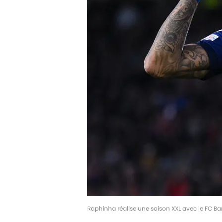
Raphinha réalise une saison XXL avec le FC B