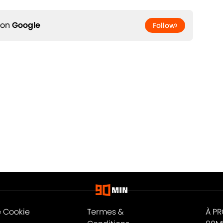
 on
Google
Follow
e Cookie
Termes &
À P