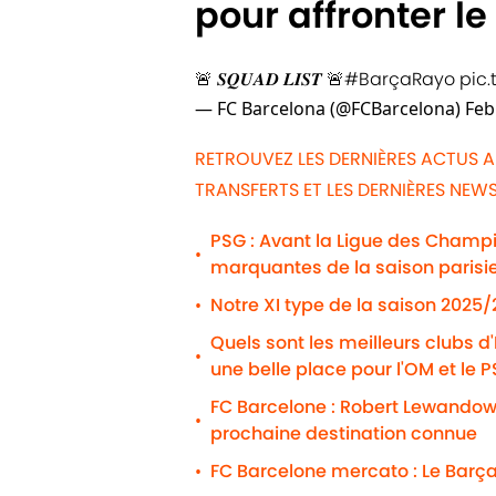
pour affronter l
🚨 𝑺𝑸𝑼𝑨𝑫 𝑳𝑰𝑺𝑻 🚨
#BarçaRayo
pic
— FC Barcelona (@FCBarcelona)
Feb
RETROUVEZ LES DERNIÈRES ACTUS 
TRANSFERTS ET LES DERNIÈRES NE
PSG : Avant la Ligue des Champio
•
marquantes de la saison parisi
Notre XI type de la saison 2025
•
Quels sont les meilleurs clubs d
•
une belle place pour l'OM et le 
FC Barcelone : Robert Lewandows
•
prochaine destination connue
FC Barcelone mercato : Le Barça
•