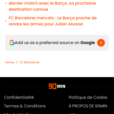
dernier match avec le Barça, sa prochaine
•
destination connue
FC Barcelone mercato : Le Barça proche de
•
rendre les armes pour Julian Alvarez
Add us as a preferred source on
Google
Home
/
FC Barcelone
Confidentialité
Politique de Cookie
Termes & Conditions
À PROPOS DE 90MIN