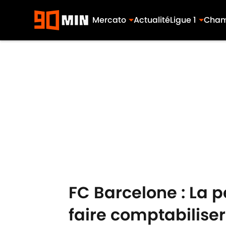
Mercato
Actualité
Ligue 1
Cham
Skip to main content
FC Barcelone : La 
faire comptabiliser