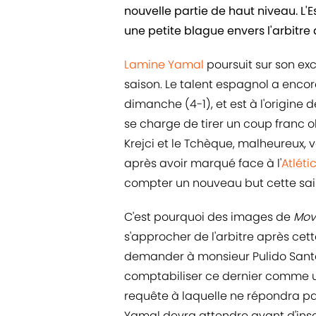
nouvelle partie de haut niveau. L'E
une petite blague envers l'arbitre
Lamine Yamal
poursuit sur son e
saison. Le talent espagnol a encor
dimanche (4-1), et est à l'origine d
se charge de tirer un coup franc o
Krejci et le Tchèque, malheureux, vo
après avoir marqué face à l'
Atléti
compter un nouveau but cette sai
C'est pourquoi des images de
Mov
s'approcher de l'arbitre après cet
demander à monsieur Pulido Santa
comptabiliser ce dernier comme un
requête à laquelle ne répondra pa
Yamal devra attendre avant d'insci