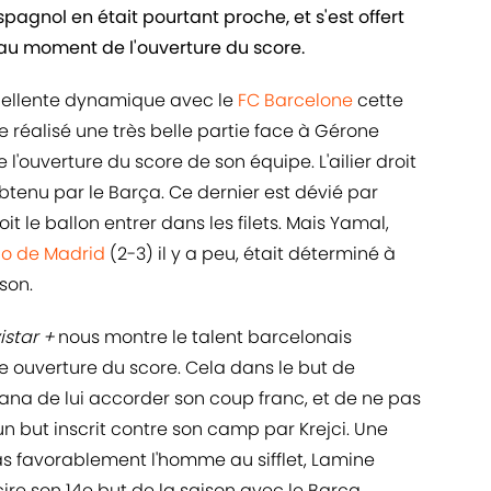
spagnol en était pourtant proche, et s'est offert
 au moment de l'ouverture du score.
xcellente dynamique avec le
FC Barcelone
cette
e réalisé une très belle partie face à Gérone
e l'ouverture du score de son équipe. L'ailier droit
btenu par le Barça. Ce dernier est dévié par
it le ballon entrer dans les filets. Mais Yamal,
co de Madrid
(2-3) il y a peu, était déterminé à
son.
istar +
nous montre le talent barcelonais
te ouverture du score. Cela dans le but de
na de lui accorder son coup franc, et de ne pas
 but inscrit contre son camp par Krejci. Une
s favorablement l'homme au sifflet, Lamine
re son 14e but de la saison avec le Barça.