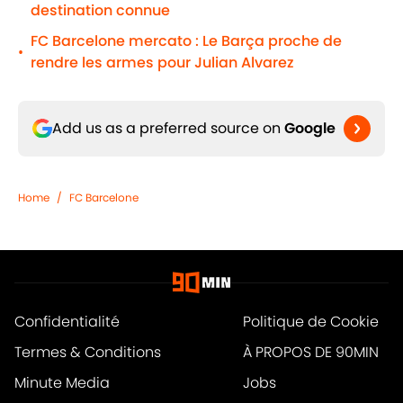
destination connue
FC Barcelone mercato : Le Barça proche de
•
rendre les armes pour Julian Alvarez
Add us as a preferred source on
Google
Home
/
FC Barcelone
Confidentialité
Politique de Cookie
Termes & Conditions
À PROPOS DE 90MIN
Minute Media
Jobs