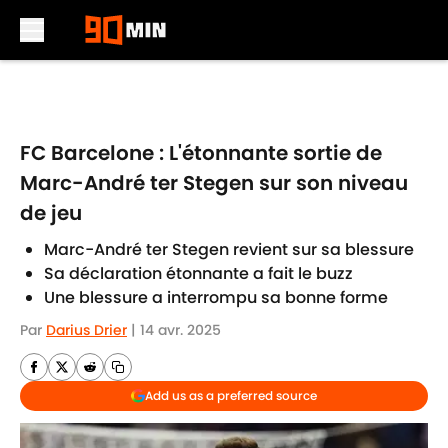
Skip to main content
FC Barcelone : L'étonnante sortie de
Marc-André ter Stegen sur son niveau
de jeu
Marc-André ter Stegen revient sur sa blessure
Sa déclaration étonnante a fait le buzz
Une blessure a interrompu sa bonne forme
Par
Darius Drier
|
14 avr. 2025
Add us as a preferred source