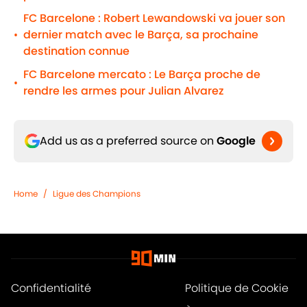
FC Barcelone : Robert Lewandowski va jouer son
dernier match avec le Barça, sa prochaine
•
destination connue
FC Barcelone mercato : Le Barça proche de
•
rendre les armes pour Julian Alvarez
Add us as a preferred source on
Google
Home
/
Ligue des Champions
Confidentialité
Politique de Cookie