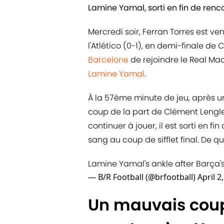
Lamine Yamal, sorti en fin de renc
Mercredi soir, Ferran Torres est ven
l'Atlético (0-1), en demi-finale de
Barcelone
de rejoindre le Real Madr
Lamine Yamal
.
À la 57ème minute de jeu, après u
coup de la part de Clément Lenglet
continuer à jouer, il est sorti en f
sang au coup de sifflet final. De q
Lamine Yamal's ankle after Barça's 
— B/R Football (@brfootball)
April 2
Un mauvais coup