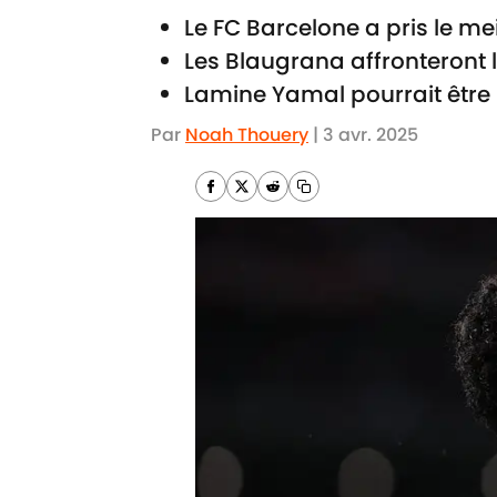
Le FC Barcelone a pris le meil
Les Blaugrana affronteront 
Lamine Yamal pourrait être b
Par
Noah Thouery
|
3 avr. 2025