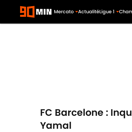
Mercato
Actualité
Ligue 1
Cham
Skip to main content
FC Barcelone : Inq
Yamal