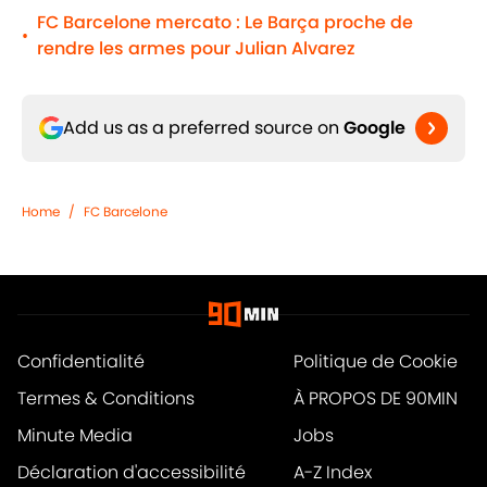
FC Barcelone mercato : Le Barça proche de
•
rendre les armes pour Julian Alvarez
Add us as a preferred source on
Google
Home
/
FC Barcelone
Confidentialité
Politique de Cookie
Termes & Conditions
À PROPOS DE 90MIN
Minute Media
Jobs
Déclaration d'accessibilité
A-Z Index