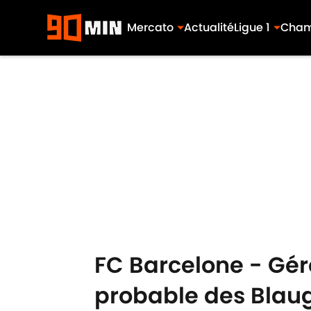
Mercato
Actualité
Ligue 1
Cham
Skip to main content
FC Barcelone - Géro
probable des Blau