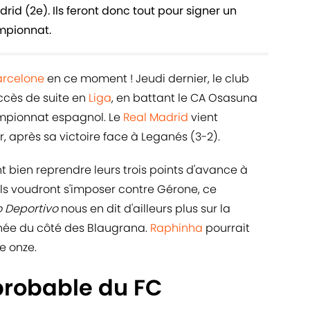
rid (2e). Ils feront donc tout pour signer un
mpionnat.
arcelone
en ce moment ! Jeudi dernier, le club
uccès de suite en
Liga
, en battant le CA Osasuna
hampionnat espagnol. Le
Real Madrid
vient
 après sa victoire face à Leganés (3-2).
 bien reprendre leurs trois points d'avance à
 ils voudront s'imposer contre Gérone, ce
 Deportivo
nous en dit d'ailleurs plus sur la
gnée du côté des Blaugrana.
Raphinha
pourrait
e onze.
probable du FC