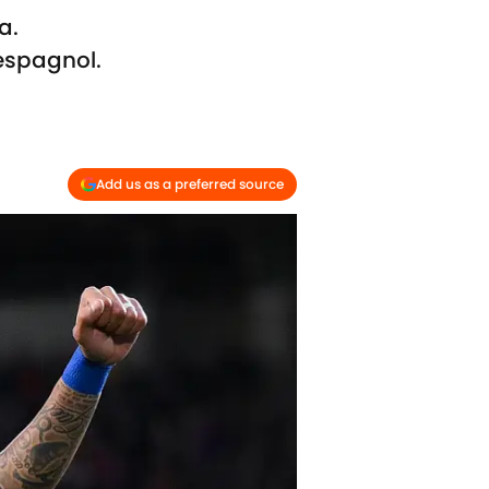
a.
espagnol.
Add us as a preferred source