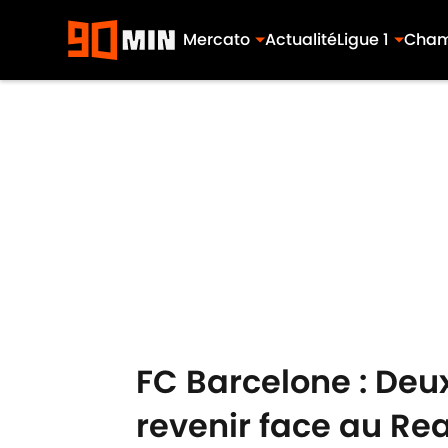
Mercato
Actualité
Ligue 1
Cham
Skip to main content
FC Barcelone : Deux
revenir face au Re