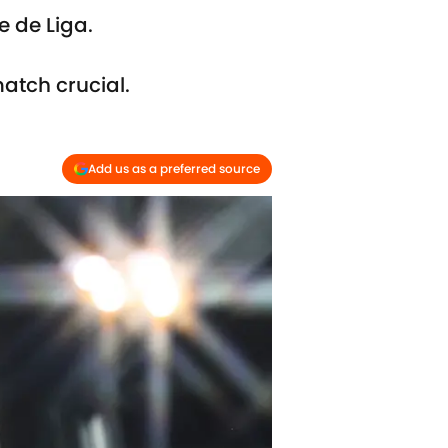
e de Liga.
atch crucial.
Add us as a preferred source