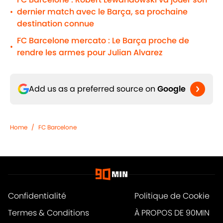
dernier match avec le Barça, sa prochaine
•
destination connue
FC Barcelone mercato : Le Barça proche de
•
rendre les armes pour Julian Alvarez
Add us as a preferred source on
Google
Home
/
FC Barcelone
Confidentialité
Politique de Cookie
Termes & Conditions
À PROPOS DE 90MIN