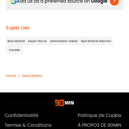
Add us as a preferred source on
Google
Sujets Liés
Real Madrid
Keylor Navas
Manchester United
Real Madrid Mercato
transfer
Home
/
Real Madrid
Confidentialité
Politique de Cookie
Termes & Conditions
À PROPOS DE 90MIN