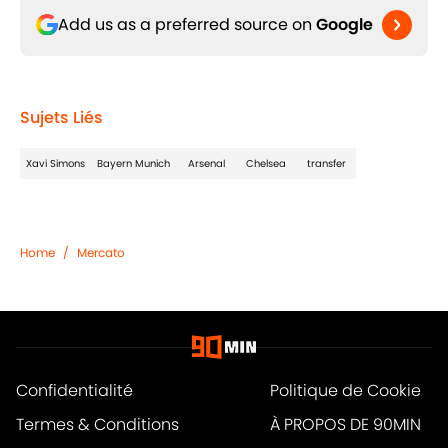
Add us as a preferred source on
Google
Sujets Liés
Xavi Simons
Bayern Munich
Arsenal
Chelsea
transfer
Home
/
Mercato
Confidentialité
Politique de Cookie
Termes & Conditions
À PROPOS DE 90MIN