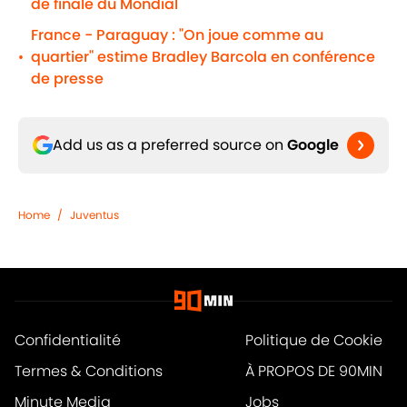
de finale du Mondial
France - Paraguay : "On joue comme au
quartier" estime Bradley Barcola en conférence
•
de presse
Add us as a preferred source on
Google
Home
/
Juventus
Confidentialité
Politique de Cookie
Termes & Conditions
À PROPOS DE 90MIN
Minute Media
Jobs