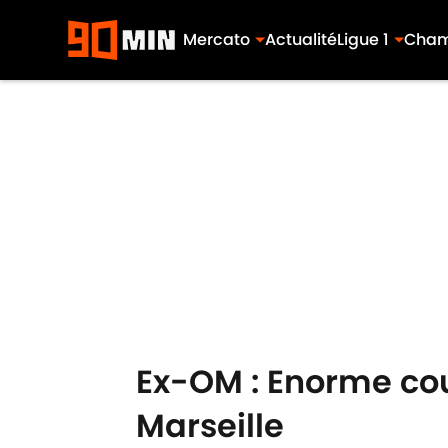
Mercato
Actualité
Ligue 1
Cham
Skip to main content
Ex-OM : Enorme cou
Marseille