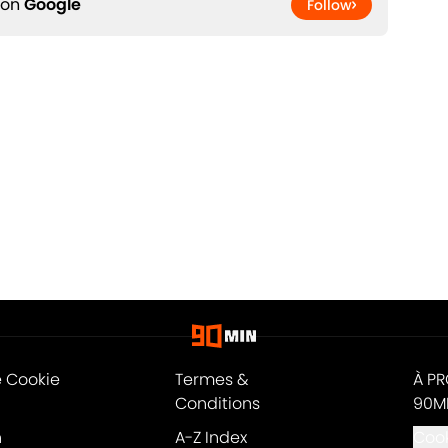
 on
Google
Follow
e Cookie
Termes &
À P
Conditions
90M
n
A-Z Index
Cook