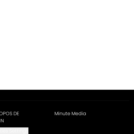
ROPOS DE
Minute Media
IN
ies Settings