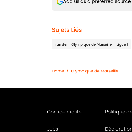
Add us as a preferred source
Sujets Liés
transfer
Olympique de Marseille
Ligue 1
Home
/
Olympique de Marseille
Confidentialité
Politique d
Jobs
Déclaratio