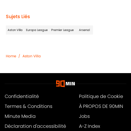
Sujets Liés
Aston Villa
Europa League
Premier League
Arsenal
Home
/
Aston Villa
Confidentialité
Politique de Cookie
Termes & Conditions
À PROPOS DE 90MIN
Minute Media
Jobs
Déclaration d'accessibilité
A-Z Index