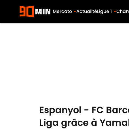
Mercato
Actualité
Ligue 1
Cham
Skip to main content
Espanyol - FC Barc
Liga grâce à Yama