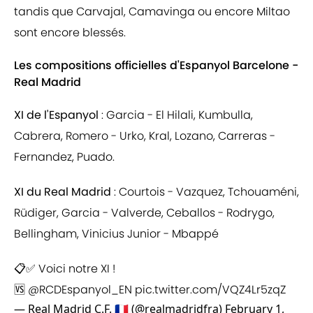
tandis que Carvajal, Camavinga ou encore Miltao
sont encore blessés.
Les compositions officielles d'Espanyol Barcelone -
Real Madrid
XI de l'Espanyol
: Garcia - El Hilali, Kumbulla,
Cabrera, Romero - Urko, Kral, Lozano, Carreras -
Fernandez, Puado.
XI du Real Madrid
: Courtois - Vazquez, Tchouaméni,
Rüdiger, Garcia - Valverde, Ceballos - Rodrygo,
Bellingham, Vinicius Junior - Mbappé
📋✅ Voici notre XI !
🆚
@RCDEspanyol_EN
pic.twitter.com/VQZ4Lr5zqZ
— Real Madrid C.F. 🇫🇷 (@realmadridfra)
February 1,