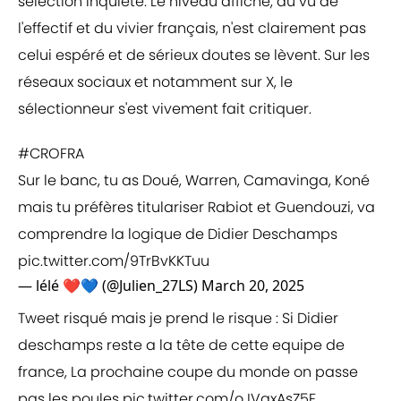
sélection inquiète. Le niveau affiché, au vu de
l'effectif et du vivier français, n'est clairement pas
celui espéré et de sérieux doutes se lèvent. Sur les
réseaux sociaux et notamment sur X, le
sélectionneur s'est vivement fait critiquer.
#CROFRA
Sur le banc, tu as Doué, Warren, Camavinga, Koné
mais tu préfères titulariser Rabiot et Guendouzi, va
comprendre la logique de Didier Deschamps
pic.twitter.com/9TrBvKKTuu
— lélé ❤️💙 (@Julien_27LS)
March 20, 2025
Tweet risqué mais je prend le risque : Si Didier
deschamps reste a la tête de cette equipe de
france, La prochaine coupe du monde on passe
pas les poules
pic.twitter.com/oJVgxAsZ5F