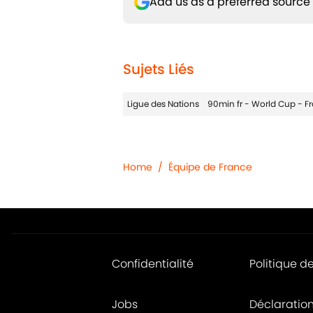
Add us as a preferred source
Sujets Liés
Ligue des Nations
90min fr - World Cup - F
Home
/
Équipe de France
Confidentialité
Politique d
Jobs
Déclaratio