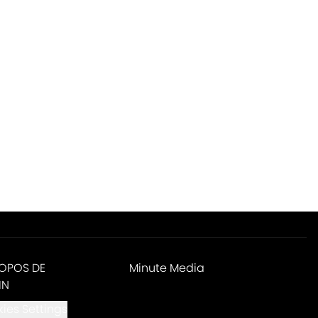
ROPOS DE
Minute Media
IN
ies Settings