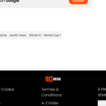
 on
Google
Follow
rance
world-news
90min fr - World Cup 1
e Cookie
Termes &
À P
Conditions
90M
n
A-Z Index
Cook