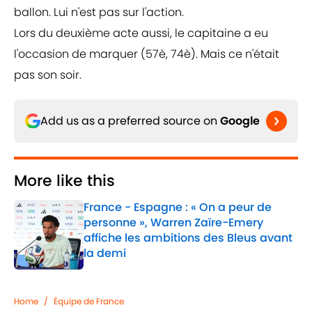
ballon. Lui n'est pas sur l'action.
Lors du deuxième acte aussi, le capitaine a eu
l'occasion de marquer (57è, 74è). Mais ce n'était
pas son soir.
Add us as a preferred source on
Google
More like this
France - Espagne : « On a peur de
personne », Warren Zaïre-Emery
affiche les ambitions des Bleus avant
la demi
Published by on Invalid Date
1 related articles loaded
Home
/
Équipe de France