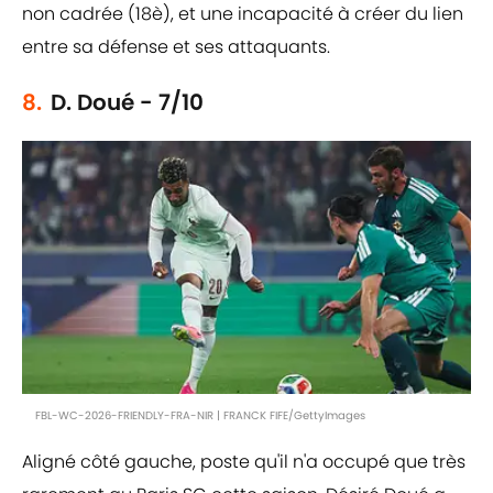
non cadrée (18è), et une incapacité à créer du lien
entre sa défense et ses attaquants.
8.
D. Doué - 7/10
FBL-WC-2026-FRIENDLY-FRA-NIR | FRANCK FIFE/GettyImages
Aligné côté gauche, poste qu'il n'a occupé que très