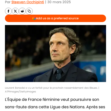
Par
Steeven Occhipinti
|
30 mars 2025
Add us as a preferred source
Laurent Bonadei a vu un forfait pour le prochain rassemblement des Bleues. |
ATPImages/GettyImages
L'Équipe de France féminine veut poursuivre son
sans-faute dans cette Ligue des Nations. Après ses