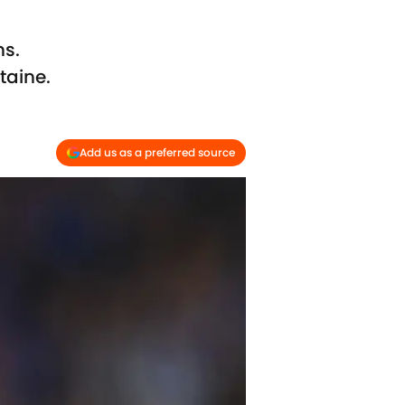
hs.
taine.
Add us as a preferred source