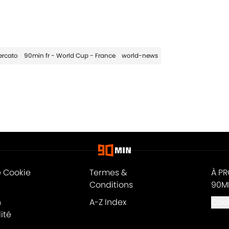
ercato
90min fr - World Cup - France
world-news
e Cookie
Termes &
À P
Conditions
90M
n
A-Z Index
Cook
ité