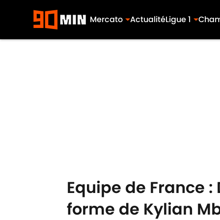
Mercato
Actualité
Ligue 1
Cham
Skip to main content
Equipe de France : 
forme de Kylian M