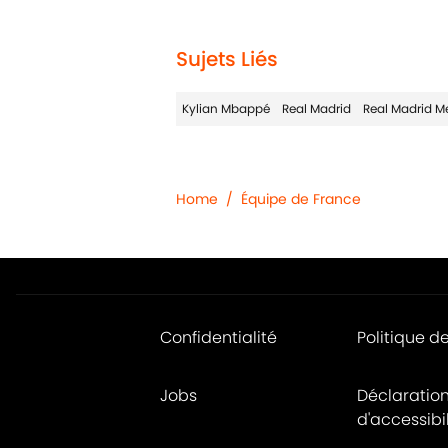
Sujets Liés
Kylian Mbappé
Real Madrid
Real Madrid M
Home
/
Équipe de France
Confidentialité
Politique d
Jobs
Déclaratio
d'accessibil