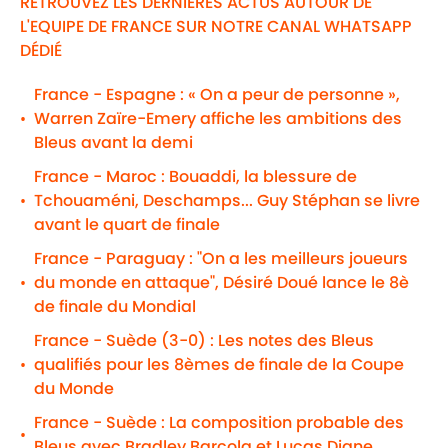
RETROUVEZ LES DERNIÈRES ACTUS AUTOUR DE
L'EQUIPE DE FRANCE SUR NOTRE CANAL WHATSAPP
DÉDIÉ
France - Espagne : « On a peur de personne »,
Warren Zaïre-Emery affiche les ambitions des
•
Bleus avant la demi
France - Maroc : Bouaddi, la blessure de
Tchouaméni, Deschamps... Guy Stéphan se livre
•
avant le quart de finale
France - Paraguay : "On a les meilleurs joueurs
du monde en attaque", Désiré Doué lance le 8è
•
de finale du Mondial
France - Suède (3-0) : Les notes des Bleus
qualifiés pour les 8èmes de finale de la Coupe
•
du Monde
France - Suède : La composition probable des
•
Bleus avec Bradley Barcola et Lucas Digne