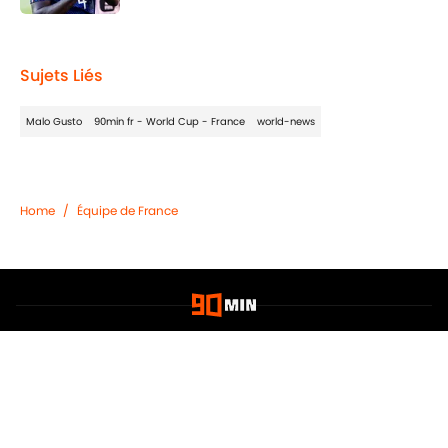
2 related articles loaded
Sujets Liés
Malo Gusto
90min fr - World Cup - France
world-news
Home
/
Équipe de France
Confidentialité
Politique de Cookie
Termes & Conditions
À PROPOS DE 90MIN
Minute Media
Jobs