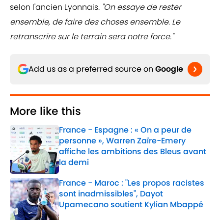
selon l'ancien Lyonnais
. "On essaye de rester
ensemble, de faire des choses ensemble. Le
retranscrire sur le terrain sera notre force."
Add us as a preferred source on
Google
More like this
France - Espagne : « On a peur de
personne », Warren Zaïre-Emery
affiche les ambitions des Bleus avant
la demi
Published by on Invalid Date
France - Maroc : "Les propos racistes
sont inadmissibles", Dayot
Upamecano soutient Kylian Mbappé
Published by on Invalid Date