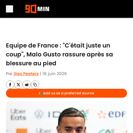
Skip to main content
Equipe de France : "C'était juste un
coup", Malo Gusto rassure après sa
blessure au pied
Par
Ilies Peeters
|
18 juin 2026
Add us as a preferred source