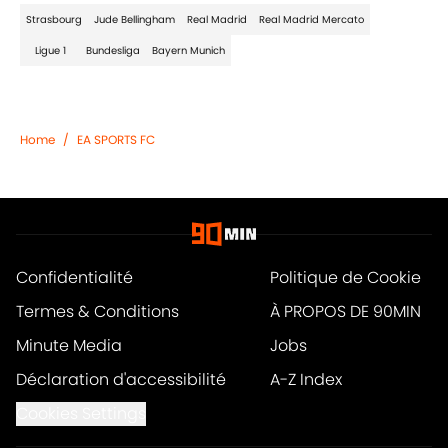
Strasbourg
Jude Bellingham
Real Madrid
Real Madrid Mercato
Ligue 1
Bundesliga
Bayern Munich
Home
/
EA SPORTS FC
Confidentialité
Politique de Cookie
Termes & Conditions
À PROPOS DE 90MIN
Minute Media
Jobs
Déclaration d'accessibilité
A-Z Index
Cookies Settings