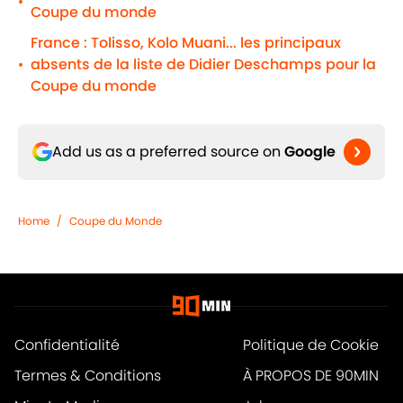
•
Coupe du monde
France : Tolisso, Kolo Muani... les principaux
absents de la liste de Didier Deschamps pour la
•
Coupe du monde
Add us as a preferred source on
Google
Home
/
Coupe du Monde
Confidentialité
Politique de Cookie
Termes & Conditions
À PROPOS DE 90MIN