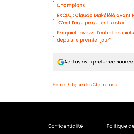
•
Champions
EXCLU : Claude Makélélé avant P
•
"C’est l’équipe qui est la star"
Ezequiel Lavezzi, l'entretien excl
•
depuis le premier jour"
Add us as a preferred source
Home
/
Ligue des Champions
Confidentialité
Politique d