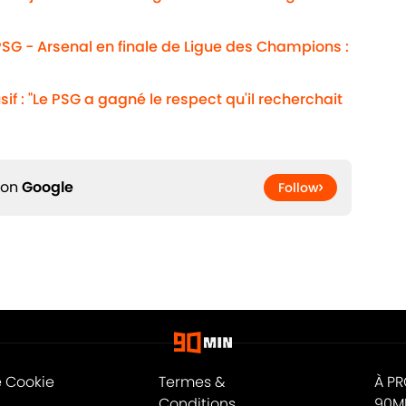
SG - Arsenal en finale de Ligue des Champions :
usif : "Le PSG a gagné le respect qu'il recherchait
 on
Google
Follow
e Cookie
Termes &
À P
Conditions
90M